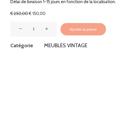
Délai de livraison 1-15 jours en fonction de la localisation.
Le
Le
€
250,00
€
150,00
prix
prix
initial
actuel
quantité
était :
est :
Ajouter au panier
de
€ 250,00.
€ 150,00.
MEUBLE
Catégorie
MEUBLES VINTAGE
VINTAGE
/
TABLE
GIGOGNE