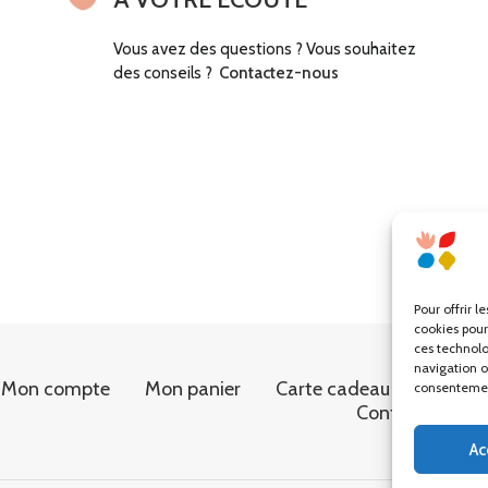
Vous avez des questions ? Vous souhaitez
des conseils ?
Contactez-nous
Pour offrir l
cookies pour
ces technolo
navigation ou
Mon compte
Mon panier
Carte cadeau
Conditi
consentement
Contact
Ac