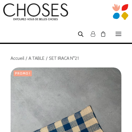
Accueil
A TABLE
SET IRACA N°21
SHOP
NOUS
PROMO !
ATELIERS TUFTING
CRÉATEURS
VENTES PRIVÉES
INFOS