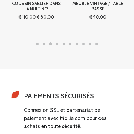
COUSSIN SABLIER DANS
MEUBLE VINTAGE / TABLE
LA NUIT N°3
BASSE
Le
Le
€
110,00
€
80,00
€
90,00
l
prix
prix
initial
actuel
00.
était :
est :
€ 110,00.
€ 80,00.
PAIEMENTS SÉCURISÉS
Connexion SSL et partenariat de
paiement avec Mollie.com pour des
achats en toute sécurité.