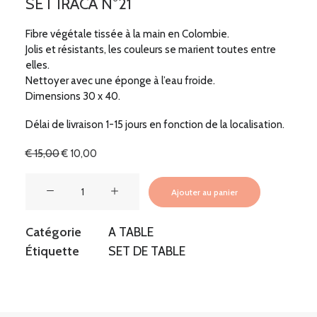
SET IRACA N°21
Fibre végétale tissée à la main en Colombie.
Jolis et résistants, les couleurs se marient toutes entre
elles.
Nettoyer avec une éponge à l’eau froide.
Dimensions 30 x 40.
Délai de livraison 1-15 jours en fonction de la localisation.
Le
Le
€
15,00
€
10,00
prix
prix
initial
actuel
quantité
était :
est :
Ajouter au panier
de
€ 15,00.
€ 10,00.
SET
Catégorie
A TABLE
IRACA
Étiquette
SET DE TABLE
N°21