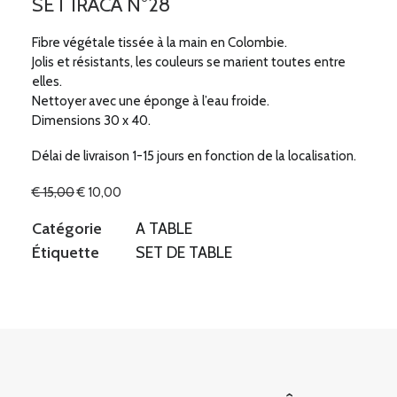
SET IRACA N°28
Fibre végétale tissée à la main en Colombie.
Jolis et résistants, les couleurs se marient toutes entre
elles.
Nettoyer avec une éponge à l’eau froide.
Dimensions 30 x 40.
Délai de livraison 1-15 jours en fonction de la localisation.
Le
Le
€
15,00
€
10,00
prix
prix
initial
actuel
Catégorie
A TABLE
était :
est :
Étiquette
SET DE TABLE
€ 15,00.
€ 10,00.