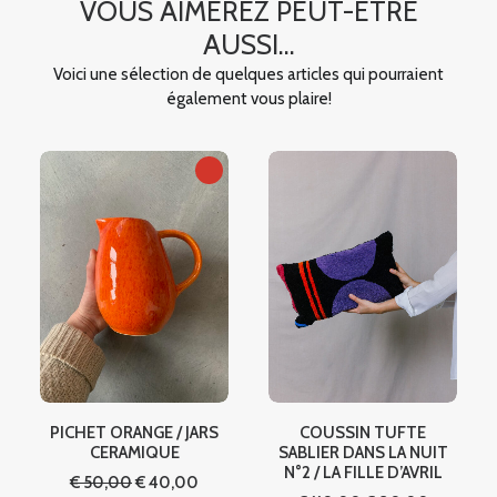
VOUS AIMEREZ PEUT-ÊTRE
AUSSI...
Voici une sélection de quelques articles qui pourraient
également vous plaire!
PICHET ORANGE / JARS
COUSSIN TUFTE
l
CERAMIQUE
SABLIER DANS LA NUIT
N°2 / LA FILLE D’AVRIL
Le
Le
€
50,00
€
40,00
00.