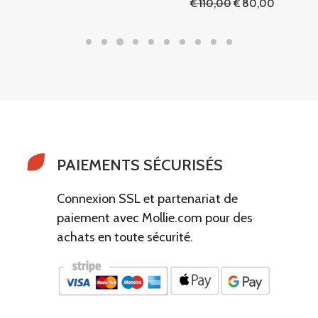
prix
prix
Le
Le
€
110,00
€
80,00
initial
actuel
prix
prix
était :
est :
initial
actuel
€ 50,00.
€ 40,00.
était :
est :
€ 110,00.
€ 80,00.
PAIEMENTS SÉCURISÉS
Connexion SSL et partenariat de
paiement avec Mollie.com pour des
achats en toute sécurité.