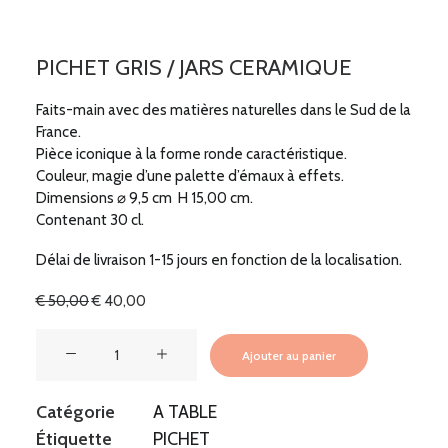
PICHET GRIS / JARS CERAMIQUE
Faits-main avec des matières naturelles dans le Sud de la
France.
Pièce iconique à la forme ronde caractéristique.
Couleur, magie d’une palette d’émaux à effets.
Dimensions ⌀
9,5 cm
H 15,00 cm.
Contenant 30 cl.
Délai de livraison 1-15 jours en fonction de la localisation.
Le
Le
€
50,00
€
40,00
prix
prix
initial
actuel
quantité
était :
est :
Ajouter au panier
de
€ 50,00.
€ 40,00.
PICHET
Catégorie
A TABLE
GRIS
Étiquette
PICHET