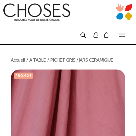
Accueil
A TABLE
PICHET GRIS / JARS CERAMIQUE
SHOP
NOUS
PROMO !
ATELIERS TUFTING
CRÉATEURS
VENTES PRIVÉES
INFOS