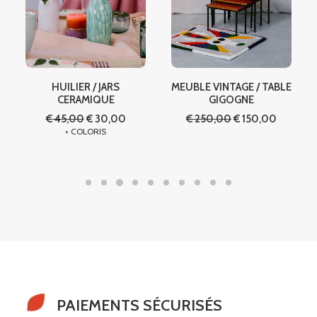
HUILIER / JARS
MEUBLE VINTAGE / TABLE
CERAMIQUE
GIGOGNE
l
Le
Le
Le
Le
€
45,00
€
30,00
€
250,00
€
150,00
00.
prix
prix
prix
prix
+
COLORIS
initial
actuel
initial
actuel
était :
est :
était :
est :
€ 45,00.
€ 30,00.
€ 250,00.
€ 150,00
PAIEMENTS SÉCURISÉS