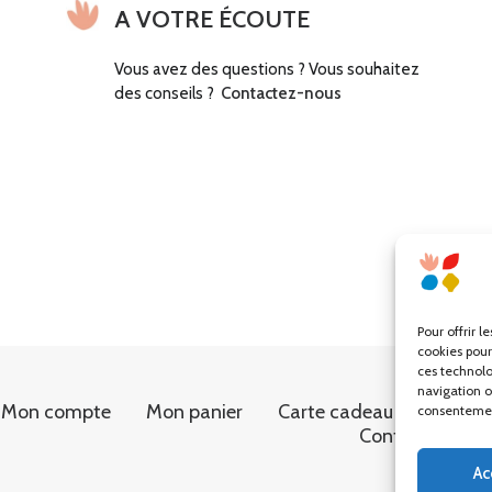
A VOTRE ÉCOUTE
Vous avez des questions ? Vous souhaitez
des conseils ?
Contactez-nous
Pour offrir l
cookies pour
ces technolo
navigation ou
Mon compte
Mon panier
Carte cadeau
Conditi
consentement
Contact
Ac