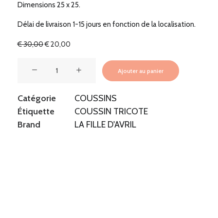
Dimensions 25 x 25.
Délai de livraison 1-15 jours en fonction de la localisation.
Le
Le
€
30,00
€
20,00
prix
prix
initial
actuel
quantité
était :
est :
Ajouter au panier
de
€ 30,00.
€ 20,00.
MINI
Catégorie
COUSSINS
COUSSIN
Étiquette
COUSSIN TRICOTE
Brand
LA FILLE D'AVRIL
LAINE
BRUN
/
LA
FILLE
D'AVRIL