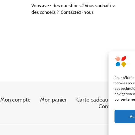
Vous avez des questions ? Vous souhaitez
des conseils ?
Contactez-nous
Pour offrir l
cookies pour
ces technolo
navigation ou
Mon compte
Mon panier
Carte cadeau
Conditi
consentement
Contact
Ac