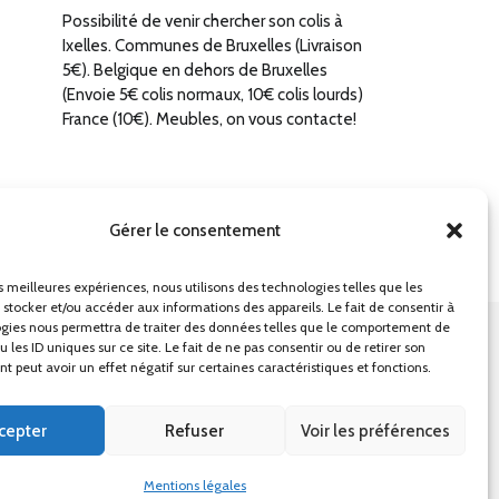
Possibilité de venir chercher son colis à
Ixelles. Communes de Bruxelles (Livraison
5€). Belgique en dehors de Bruxelles
(Envoie 5€ colis normaux, 10€ colis lourds)
France (10€). Meubles, on vous contacte!
Gérer le consentement
es meilleures expériences, nous utilisons des technologies telles que les
 stocker et/ou accéder aux informations des appareils. Le fait de consentir à
gies nous permettra de traiter des données telles que le comportement de
 les ID uniques sur ce site. Le fait de ne pas consentir ou de retirer son
ons générales
Mentions légales
 peut avoir un effet négatif sur certaines caractéristiques et fonctions.
cepter
Refuser
Voir les préférences
Mentions légales
Website :
DIREXION Web Agency