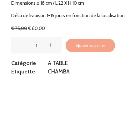
Dimensions
⌀
18 cm / L 22 X H 10 cm
Délai de livraison 1-15 jours en fonction de la localisation.
Le
Le
€
75,00
€
60,00
prix
prix
initial
actuel
quantité
était :
est :
Ajouter au panier
de
€ 75,00.
€ 60,00.
CHAMBA
Catégorie
A TABLE
COCOTTE
Étiquette
CHAMBA
OVALE
S