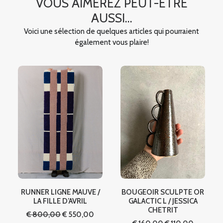
VOUS AIMEREZ PEUT-ÊTRE
AUSSI...
Voici une sélection de quelques articles qui pourraient
également vous plaire!
RUNNER LIGNE MAUVE /
BOUGEOIR SCULPTE OR
l
LA FILLE D’AVRIL
GALACTIC L / JESSICA
CHETRIT
Le
Le
€
800,00
€
550,00
00.
prix
prix
Le
Le