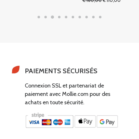
€
160,00
€
110,00
initial
actuel
prix
prix
était :
est :
initial
actuel
€ 800,00.
€ 550,00.
était :
est :
€ 160,00.
€ 110,00
PAIEMENTS SÉCURISÉS
Connexion SSL et partenariat de
paiement avec Mollie.com pour des
achats en toute sécurité.