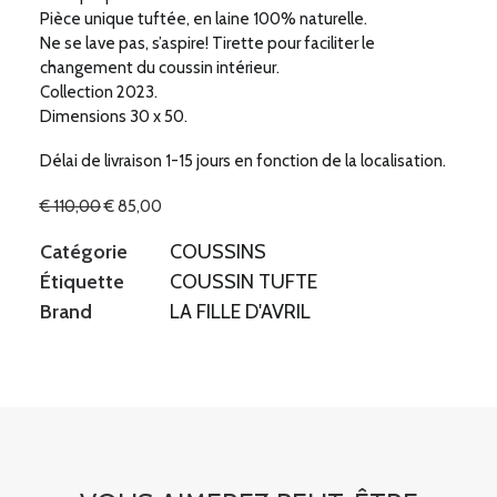
Pièce unique tuftée, en laine 100% naturelle.
Ne se lave pas, s’aspire! Tirette pour faciliter le
changement du coussin intérieur.
Collection 2023.
Dimensions 30 x 50.
Délai de livraison 1-15 jours en fonction de la localisation.
Le
Le
€
110,00
€
85,00
prix
prix
initial
actuel
Catégorie
COUSSINS
était :
est :
Étiquette
COUSSIN TUFTE
€ 110,00.
€ 85,00.
Brand
LA FILLE D'AVRIL