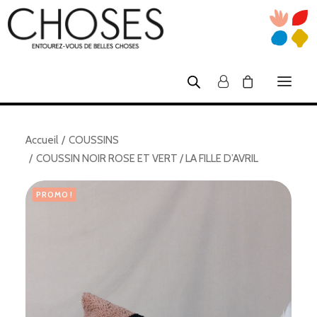
Accueil
COUSSINS
SHOP
COUSSIN NOIR ROSE ET VERT / LA FILLE D’AVRIL
NOUS
PROMO !
ATELIERS TUFTING
CRÉATEURS
VENTES PRIVÉES
INFOS