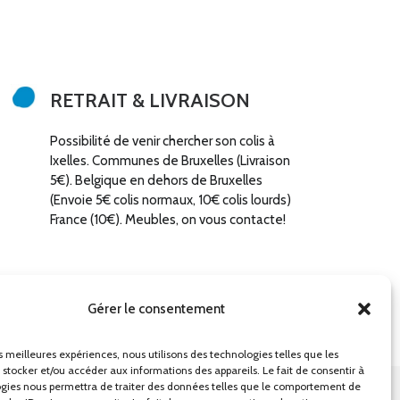
t
u
i
e
a
l
l
e
é
s
t
t
a
i
:
RETRAIT & LIVRAISON
t
€
:
1
Possibilité de venir chercher son colis à
€
6
Ixelles. Communes de Bruxelles (Livraison
0
2
,
5€). Belgique en dehors de Bruxelles
0
0
(Envoie 5€ colis normaux, 10€ colis lourds)
0
0
,
.
France (10€). Meubles, on vous contacte!
0
0
.
Gérer le consentement
es meilleures expériences, nous utilisons des technologies telles que les
 stocker et/ou accéder aux informations des appareils. Le fait de consentir à
gies nous permettra de traiter des données telles que le comportement de