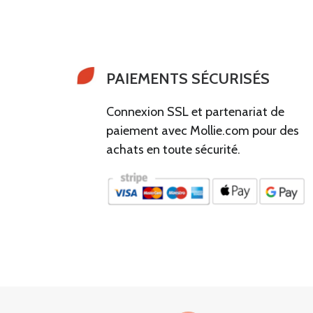
t
u
i
e
a
l
l
e
é
s
t
t
a
i
:
PAIEMENTS SÉCURISÉS
t
€
:
1
Connexion SSL et partenariat de
€
1
0
paiement avec Mollie.com pour des
1
,
6
0
achats en toute sécurité.
0
0
,
.
0
0
.