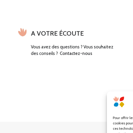
t
u
i
e
a
l
l
e
é
s
t
t
a
i
:
A VOTRE ÉCOUTE
t
€
:
3
Vous avez des questions ? Vous souhaitez
€
8
des conseils ?
Contactez-nous
0
4
,
8
0
0
0
,
.
0
0
.
Pour offrir l
cookies pour
ces technolo