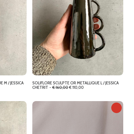
 M / JESSICA
SOLIFLORE SCULPTE OR METALLIQUE L / JESSICA
L
L
CHETRIT
€
160,00
€
110,00
e
e
p
p
r
r
i
i
x
x
i
a
n
c
i
t
t
u
i
e