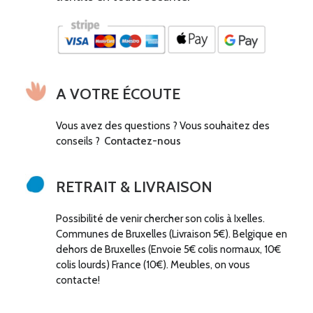
5
,
0
0
0
0
,
.
0
0
.
A VOTRE ÉCOUTE
Vous avez des questions ? Vous souhaitez des
conseils ?
Contactez-nous
RETRAIT & LIVRAISON
Possibilité de venir chercher son colis à Ixelles.
Communes de Bruxelles (Livraison 5€). Belgique en
dehors de Bruxelles (Envoie 5€ colis normaux, 10€
colis lourds) France (10€). Meubles, on vous
contacte!