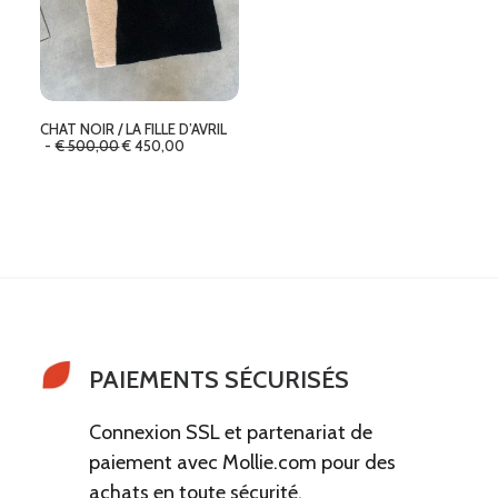
CHAT NOIR / LA FILLE D’AVRIL
L
L
€
500,00
€
450,00
e
e
p
p
r
r
i
i
x
x
i
a
n
c
i
t
t
u
i
e
a
l
l
e
é
s
PAIEMENTS SÉCURISÉS
t
t
a
i
:
t
€
Connexion SSL et partenariat de
paiement avec Mollie.com pour des
:
4
€
5
achats en toute sécurité.
0